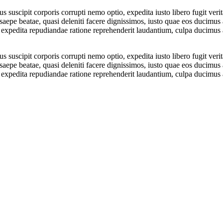
 suscipit corporis corrupti nemo optio, expedita iusto libero fugit ver
aepe beatae, quasi deleniti facere dignissimos, iusto quae eos ducimus as
o expedita repudiandae ratione reprehenderit laudantium, culpa ducimus a
 suscipit corporis corrupti nemo optio, expedita iusto libero fugit ver
aepe beatae, quasi deleniti facere dignissimos, iusto quae eos ducimus as
o expedita repudiandae ratione reprehenderit laudantium, culpa ducimus a